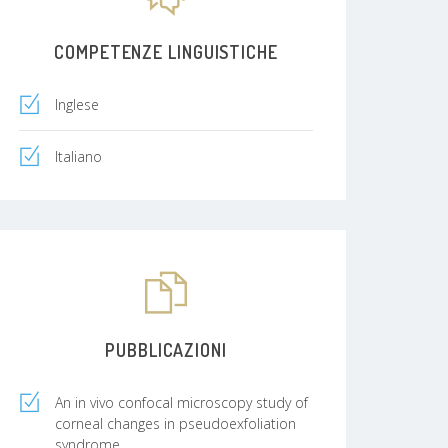
COMPETENZE LINGUISTICHE
Inglese
Italiano
PUBBLICAZIONI
An in vivo confocal microscopy study of
corneal changes in pseudoexfoliation
syndrome